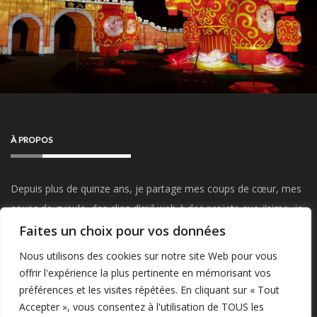
À PROPOS
Depuis plus de quinze ans, je partage mes coups de cœur, mes
coups de gueule, des clins d’œil web à des projets que j’aime, je
parle de mon travail, du Startup Weekend, de mes visites et
Faites un choix pour vos données
sorties, de mes passions…
Restez connectés !
Nous utilisons des cookies sur notre site Web pour vous
offrir l'expérience la plus pertinente en mémorisant vos
préférences et les visites répétées. En cliquant sur « Tout
Accepter », vous consentez à l'utilisation de TOUS les