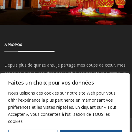
À PROPOS
Depuis plus de quinze ans, je partage mes coups de cœur, mes
coups de gueule, des clins d’œil web à des projets que j’aime, je
parle de mon travail, du Startup Weekend, de mes visites et
Faites un choix pour vos données
sorties, de mes passions…
Restez connectés !
Nous utilisons des cookies sur notre site Web pour vous
offrir l'expérience la plus pertinente en mémorisant vos
préférences et les visites répétées. En cliquant sur « Tout
Accepter », vous consentez à l'utilisation de TOUS les
cookies.
POWERED BY WORDPRESS
|
THEME:
GREATMAG
BY ATHEMES.