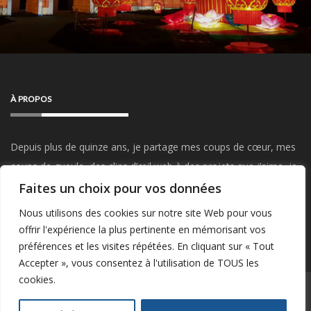
À PROPOS
Depuis plus de quinze ans, je partage mes coups de cœur, mes
coups de gueule, des clins d’œil web à des projets que j’aime, je
parle de mon travail, du Startup Weekend, de mes visites et
Faites un choix pour vos données
sorties, de mes passions…
Restez connectés !
Nous utilisons des cookies sur notre site Web pour vous
offrir l'expérience la plus pertinente en mémorisant vos
préférences et les visites répétées. En cliquant sur « Tout
Accepter », vous consentez à l'utilisation de TOUS les
cookies.
POWERED BY WORDPRESS
|
THEME:
GREATMAG
BY ATHEMES.