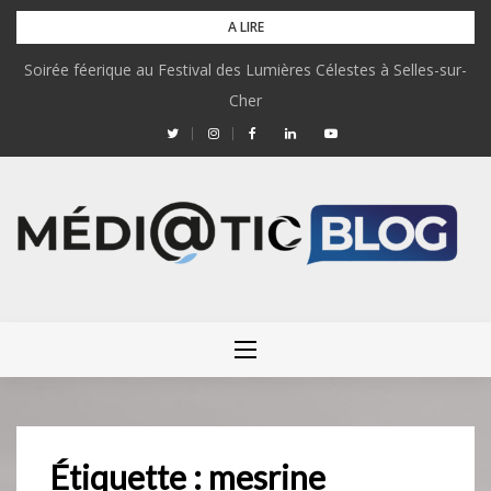
Skip
A LIRE
to
Soirée féerique au Festival des Lumières Célestes à Selles-sur-
content
Cher
Étiquette :
mesrine