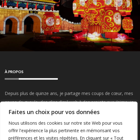
À PROPOS
Depuis plus de quinze ans, je partage mes coups de cœur, mes
coups de gueule, des clins d’œil web à des projets que j’aime, je
parle de mon travail, du Startup Weekend, de mes visites et
Faites un choix pour vos données
sorties, de mes passions…
Restez connectés !
Nous utilisons des cookies sur notre site Web pour vous
offrir l'expérience la plus pertinente en mémorisant vos
préférences et les visites répétées. En cliquant sur « Tout