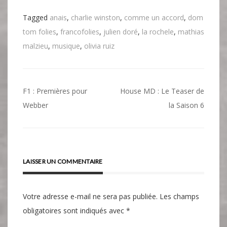
Tagged
anais
,
charlie winston
,
comme un accord
,
dom
tom folies
,
francofolies
,
julien doré
,
la rochele
,
mathias
malzieu
,
musique
,
olivia ruiz
Navigation
F1 : Premières pour
House MD : Le Teaser de
de
Webber
la Saison 6
l’article
LAISSER UN COMMENTAIRE
Votre adresse e-mail ne sera pas publiée.
Les champs
obligatoires sont indiqués avec
*