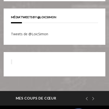
MÉDIA’TWEETS BY @LOICSIMON
Tweets de @LoicSimon
MES COUPS DE CŒUR