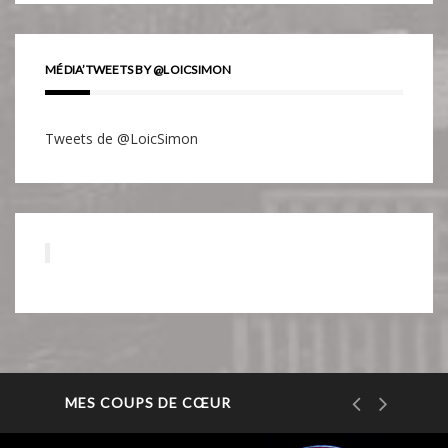
MÉDIA’TWEETS BY @LOICSIMON
Tweets de @LoicSimon
MES COUPS DE CŒUR