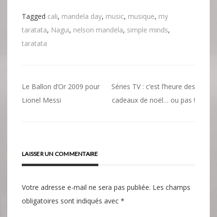
Tagged
cali
,
mandela day
,
music
,
musique
,
my
taratata
,
Nagui
,
nelson mandela
,
simple minds
,
taratata
Navigation
Le Ballon d’Or 2009 pour
Séries TV : c’est l’heure des
de
Lionel Messi
cadeaux de noël… ou pas !
l’article
LAISSER UN COMMENTAIRE
Votre adresse e-mail ne sera pas publiée.
Les champs
obligatoires sont indiqués avec
*