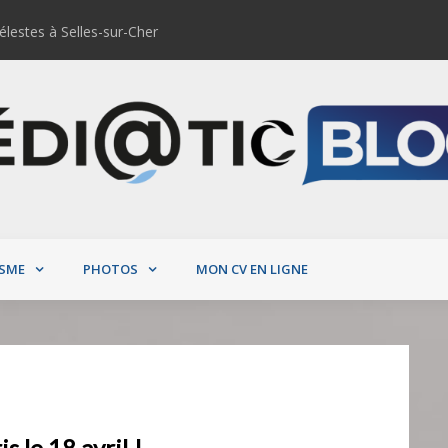
élestes à Selles-sur-Cher
Startup Weekend Orléans #9
SME
PHOTOS
MON CV EN LIGNE
 le 18 avril !