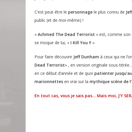
C’est peut-être le
personnage
le plus connu de
Je
public (et de moi-même) !
«
Achmed The Dead Terrorist
» est, comme son no
se moque de lui, «
I Kill You !!
»
Pour faire découvrir
Jeff Dunham
à ceux qui ne l’on
Dead Terrorist
« , en version originale sous-titrée
en ce début d’année et de quoi
patienter jusqu’au
marionnettes
en vrai sur la
mythique scène de l
En tout cas, vous je sais pas… Mais moi, J’Y SERA