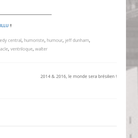
KILLU
!!
dy central
,
humoriste
,
humour
,
jeff dunham
,
acle
,
ventriloque
,
walter
2014 & 2016, le monde sera brésilien !