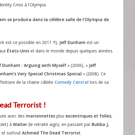
entity Crisis à l'Olympia
am se produira dans la célèbre salle de l’Olympia de
t est-ce possible en 2011 ?!),
Jeff Dunham
est un
 aux
États-Unis
et dans le monde depuis quelques années.
ff Dunham : Arguing with Myself
» (2006), «
Jeff
unham’s Very Special Christmas Special
» (2008). Ce
l’histoire de la chaine câblée
Comedy Central
lors de sa
ad Terrorist !
cute avec des
marionnettes
plus
excentriques et folles
,
olet) à
Walter
(le retraité aigri), en passant par
Bubba J,
 et surtout
Achmed The Dead Terrorist
.