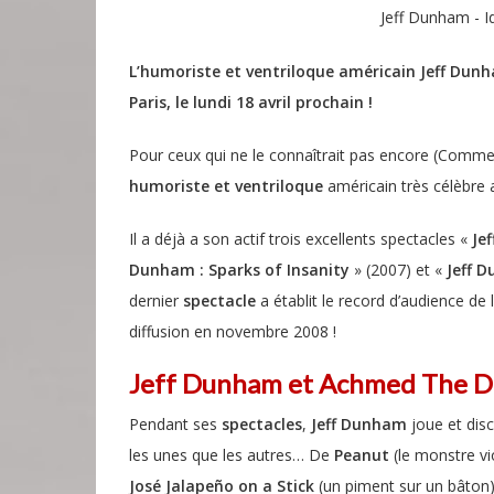
Jeff Dunham - Id
L’humoriste et ventriloque américain Jeff Dunh
Paris, le lundi 18 avril prochain !
Pour ceux qui ne le connaîtrait pas encore (Commen
humoriste et ventriloque
américain très célèbre
Il a déjà a son actif trois excellents spectacles «
Je
Dunham : Sparks of Insanity
» (2007) et «
Jeff D
dernier
spectacle
a établit le record d’audience de 
diffusion en novembre 2008 !
Jeff Dunham et Achmed The De
Pendant ses
spectacles
,
Jeff Dunham
joue et dis
les unes que les autres… De
Peanut
(le monstre vi
José Jalapeño on a Stick
(un piment sur un bâton)