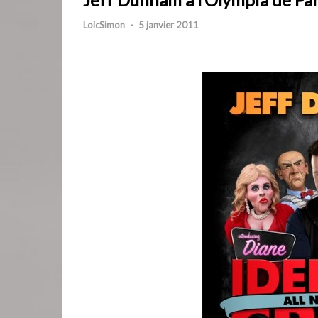
LoicSimon
-
5 janvier 2011