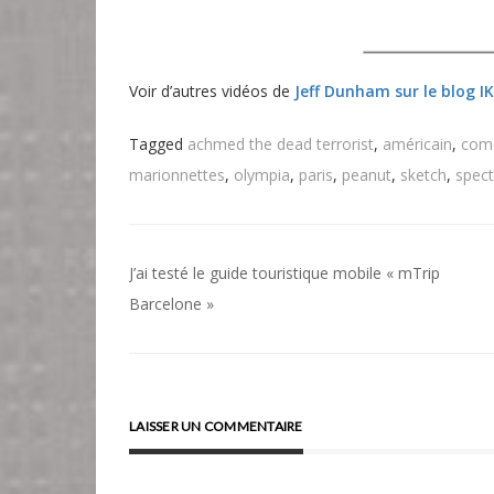
Voir d’autres vidéos de
Jeff Dunham sur le blog I
Tagged
achmed the dead terrorist
,
américain
,
come
marionnettes
,
olympia
,
paris
,
peanut
,
sketch
,
spect
Navigation
J’ai testé le guide touristique mobile « mTrip
de
Barcelone »
l’article
LAISSER UN COMMENTAIRE