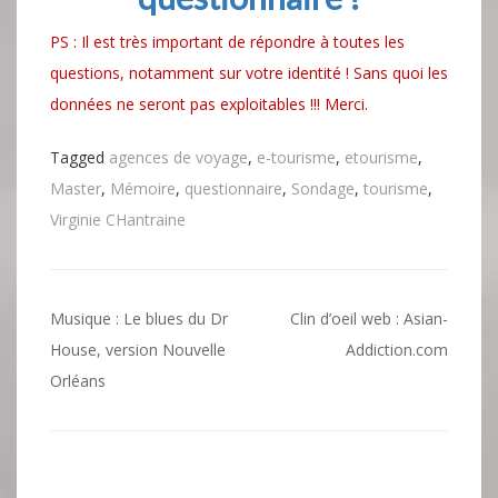
PS : Il est très important de répondre à toutes les
questions, notamment sur votre identité ! Sans quoi les
données ne seront pas exploitables !!! Merci.
Tagged
agences de voyage
,
e-tourisme
,
etourisme
,
Master
,
Mémoire
,
questionnaire
,
Sondage
,
tourisme
,
Virginie CHantraine
Navigation
Musique : Le blues du Dr
Clin d’oeil web : Asian-
de
House, version Nouvelle
Addiction.com
Orléans
l’article