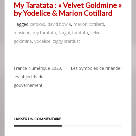
My Taratata : « Velvet Goldmine »
by Yodelice & Marion Cotillard
Tagged
cardioid
,
david bowie
,
marion cotillard
,
musique
,
my taratata
,
Nagui
,
taratata
,
velvet
goldmine
,
yodelice
,
ziggy stardust
Navigation
France Numérique 2020,
Les Symboles de l’Irlande !
de
les objectifs du
gouvernement
l’article
LAISSER UN COMMENTAIRE