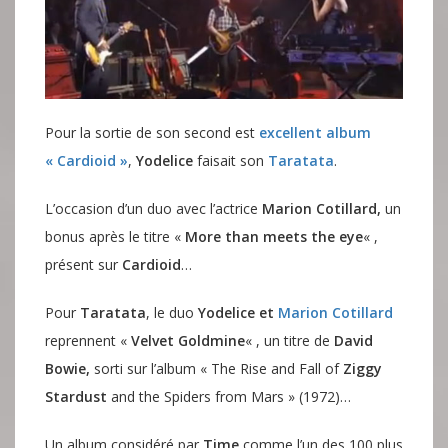
Pour la sortie de son second est
excellent album
« Cardioid »
,
Yodelice
faisait son
Taratata
.
L’occasion d’un duo avec l’actrice
Marion Cotillard,
un
bonus après le titre «
More than meets the eye
« ,
présent sur
Cardioid
…
Pour
Taratata
, le duo
Yodelice et
Marion Cotillard
reprennent «
Velvet Goldmine
« , un titre de
David
Bowie,
sorti sur l’album « The Rise and Fall of
Ziggy
Stardust
and the Spiders from Mars » (1972)…
Un album considéré par
Time
comme l’un des 100 plus