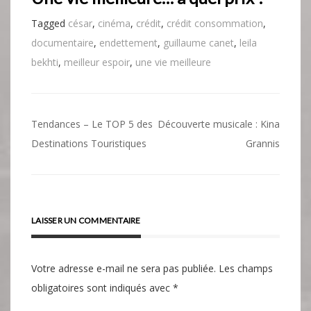
Tagged
césar
,
cinéma
,
crédit
,
crédit consommation
,
documentaire
,
endettement
,
guillaume canet
,
leila
bekhti
,
meilleur espoir
,
une vie meilleure
Navigation
Tendances – Le TOP 5 des
Découverte musicale : Kina
de
Destinations Touristiques
Grannis
l’article
LAISSER UN COMMENTAIRE
Votre adresse e-mail ne sera pas publiée.
Les champs
obligatoires sont indiqués avec
*