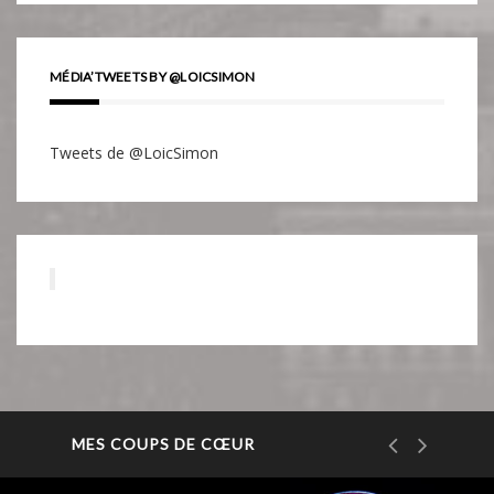
MÉDIA’TWEETS BY @LOICSIMON
Tweets de @LoicSimon
MES COUPS DE CŒUR