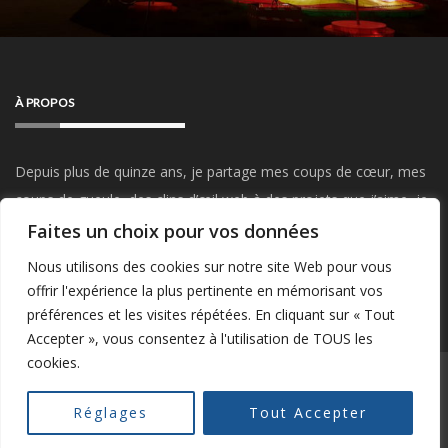
À PROPOS
Depuis plus de quinze ans, je partage mes coups de cœur, mes
coups de gueule, des clins d’œil web à des projets que j’aime, je
parle de mon travail, du Startup Weekend, de mes visites et
Faites un choix pour vos données
sorties, de mes passions…
Restez connectés !
Nous utilisons des cookies sur notre site Web pour vous
offrir l'expérience la plus pertinente en mémorisant vos
préférences et les visites répétées. En cliquant sur « Tout
Accepter », vous consentez à l'utilisation de TOUS les
cookies.
POWERED BY WORDPRESS
|
THEME:
GREATMAG
BY ATHEMES.
Réglages
Tout Accepter
MENTIONS LÉGALES
ME CONTACTER