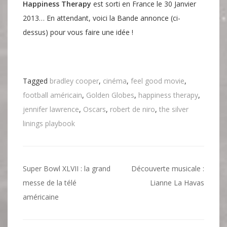
Happiness Therapy
est sorti en France le 30 Janvier
2013… En attendant, voici la Bande annonce (ci-
dessus) pour vous faire une idée !
Tagged
bradley cooper
,
cinéma
,
feel good movie
,
football américain
,
Golden Globes
,
happiness therapy
,
jennifer lawrence
,
Oscars
,
robert de niro
,
the silver
linings playbook
Navigation
Super Bowl XLVII : la grand
Découverte musicale :
de
messe de la télé
Lianne La Havas
américaine
l’article