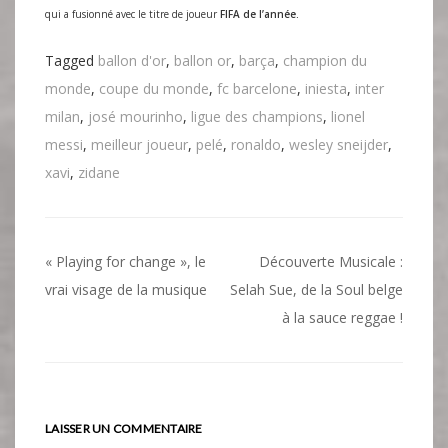
qui a fusionné avec le titre de joueur
FIFA de l’année.
Tagged
ballon d'or
,
ballon or
,
barça
,
champion du
monde
,
coupe du monde
,
fc barcelone
,
iniesta
,
inter
milan
,
josé mourinho
,
ligue des champions
,
lionel
messi
,
meilleur joueur
,
pelé
,
ronaldo
,
wesley sneijder
,
xavi
,
zidane
Navigation
« Playing for change », le
Découverte Musicale :
de
vrai visage de la musique
Selah Sue, de la Soul belge
à la sauce reggae !
l’article
LAISSER UN COMMENTAIRE