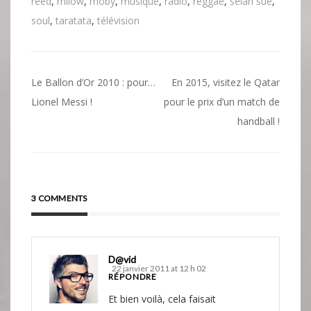
reed
,
milow
,
moby
,
musique
,
radio
,
reggae
,
selah sue
,
soul
,
taratata
,
télévision
Navigation
Le Ballon d’Or 2010 : pour…
En 2015, visitez le Qatar
de
Lionel Messi !
pour le prix d’un match de
handball !
l’article
3 COMMENTS
D@vid
22 janvier 2011 at 12 h 02
RÉPONDRE
Et bien voilà, cela faisait